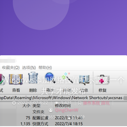
Windows添加网络位置提示需要一个
共享才能发布
2022-3-07 8:22
|
3,421
|
操作系统
,
踩坑
|
QingChenW
365 字
|
2 分钟