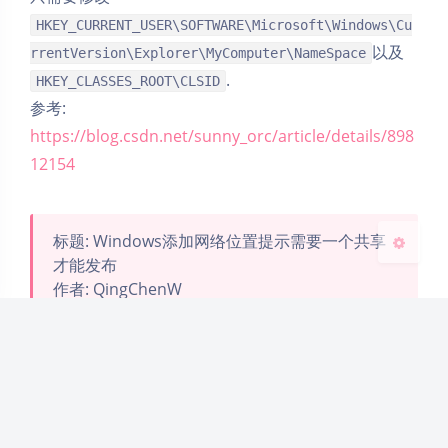
HKEY_CURRENT_USER\SOFTWARE\Microsoft\Windows\Cu
以及
rrentVersion\Explorer\MyComputer\NameSpace
夜间模式
.
HKEY_CLASSES_ROOT\CLSID
参考:
Sans Serif
Serif
https://blog.csdn.net/sunny_orc/article/details/898
浅阴影
深阴影
12154
关闭
日落
暗化
灰度
标题: Windows添加网络位置提示需要一个共享
才能发布
作者: QingChenW
链接:
https://dawncraft.cc/2022/03/348/
本文遵循
署名-非商业性使用-相同方式共享 4.0
国际 (CC BY-NC-SA 4.0)
许可
禁止商用, 非商业转载请注明作者及来源!