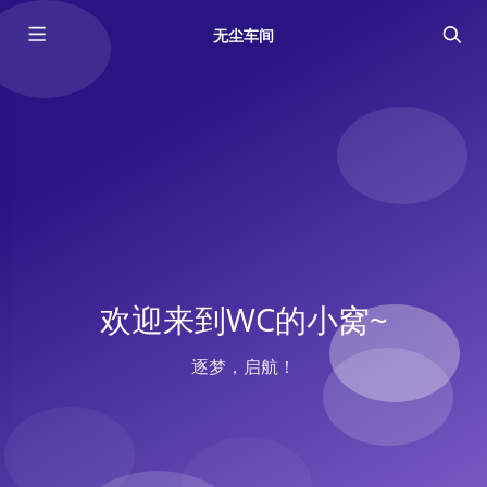
无尘车间
欢迎来到WC的小窝~
逐梦，启航！