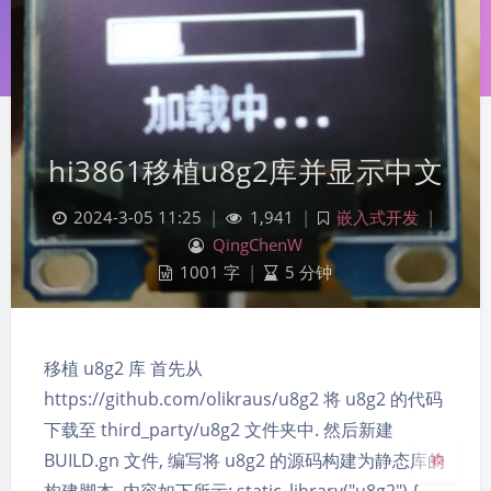
hi3861移植u8g2库并显示中文
2024-3-05 11:25
|
1,941
|
嵌入式开发
|
QingChenW
夜间模式
1001 字
|
5 分钟
Sans Serif
Serif
浅阴影
深阴影
移植 u8g2 库 首先从
https://github.com/olikraus/u8g2 将 u8g2 的代码
关闭
日落
暗化
灰度
下载至 third_party/u8g2 文件夹中. 然后新建
BUILD.gn 文件, 编写将 u8g2 的源码构建为静态库的