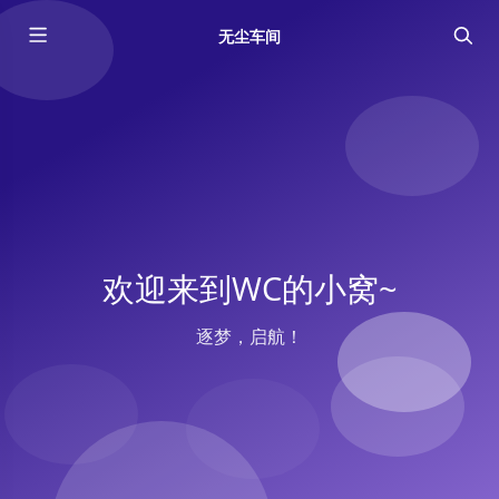
无尘车间
欢迎来到WC的小窝~
逐梦，启航！