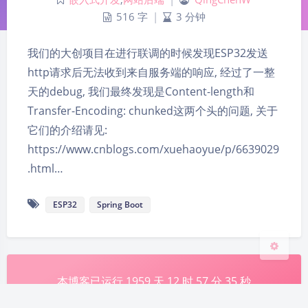
516 字
|
3 分钟
我们的大创项目在进行联调的时候发现ESP32发送
http请求后无法收到来自服务端的响应, 经过了一整
天的debug, 我们最终发现是Content-length和
Transfer-Encoding: chunked这两个头的问题, 关于
夜间模式
它们的介绍请见:
https://www.cnblogs.com/xuehaoyue/p/6639029
Sans Serif
Serif
.html…
浅阴影
深阴影
ESP32
Spring Boot
关闭
日落
暗化
灰度
本博客已运行
1959
天
12
时
57
分
35
秒
辽ICP备2021003363号