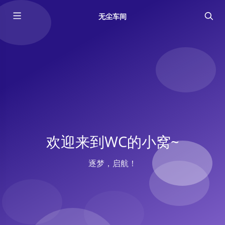
无尘车间
欢迎来到WC的小窝~
逐梦，启航！