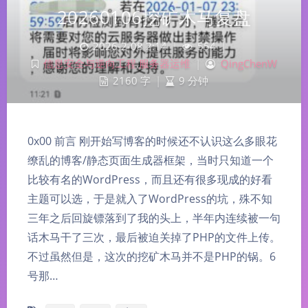
20260106挖矿木马复盘
2026-2-08 2:14
|
554
|
信息安全与逆向工程
,
服务器运维
|
QingChenW
2160 字
|
9 分钟
0x00 前言 刚开始写博客的时候还不认识这么多眼花
缭乱的博客/静态页面生成器框架，当时只知道一个
比较有名的WordPress，而且还有很多现成的好看
主题可以选，于是就入了WordPress的坑，殊不知
三年之后回旋镖落到了我的头上，半年内连续被一句
话木马干了三次，最后被迫关掉了PHP的文件上传。
不过虽然但是，这次的挖矿木马并不是PHP的锅。6
号那…