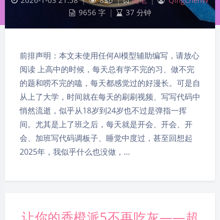
2026-1-03 21:58
|
836
|
随笔
|
QingChenW
9656 字
|
37 分钟
前排声明：本文未使用任何AI模型辅助编写，请放心
阅读 上高中的时候，每天总有学不完的习、做不完
的题和唠不完的嗑，每天都感觉过的好漫长。可是自
从上了大学，时间就在每天的刷刷视频、写写代码中
悄然流逝，似乎从18岁到24岁也不过是弹指一挥
间。尤其是上了班之后，每天就是开会、开会、开
会、加班写代码调板子、睡觉中度过，甚至回想起
2025年，我似乎什么也没做，…
让你的香橙派5不再吃灰——超