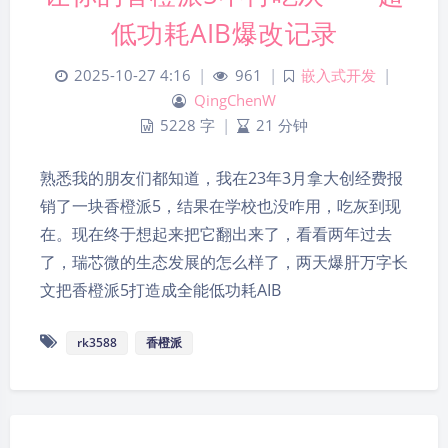
低功耗AIB爆改记录
2025-10-27 4:16
|
961
|
嵌入式开发
|
QingChenW
5228 字
|
21 分钟
熟悉我的朋友们都知道，我在23年3月拿大创经费报
销了一块香橙派5，结果在学校也没咋用，吃灰到现
在。现在终于想起来把它翻出来了，看看两年过去
了，瑞芯微的生态发展的怎么样了，两天爆肝万字长
文把香橙派5打造成全能低功耗AIB
rk3588
香橙派