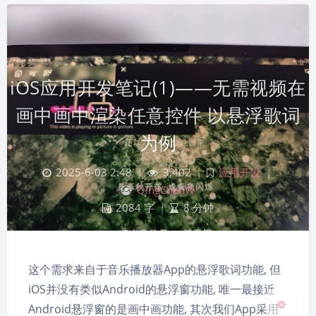
iOS应用开发笔记(1)——无需视频在
画中画中渲染任意控件 以悬浮歌词
为例
2025-6-03 2:48
|
3,402
|
应用开发
|
夜间模式
QingChenW
2084 字
|
8 分钟
Sans Serif
Serif
浅阴影
深阴影
这个需求来自于音乐播放器App的悬浮歌词功能, 但
关闭
日落
暗化
灰度
iOS并没有类似Android的悬浮窗功能, 唯一最接近
Android悬浮窗的是画中画功能, 其次我们App采用