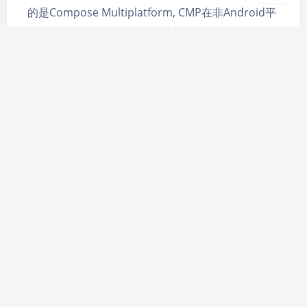
的是Compose Multiplatform, CMP在非Android平
台上都是用skia自绘的, 如何渲染到画中画上也是个
大问题, 再加上Kotlin和Swift互操作的问题, 我踩了一
堆坑, 研究了整整一周才搞定, 所以在这里记录一下,
让看到这篇文章的同学少走些弯路
Apple
iOS
PIP
画中画
C++小寄巧之使用模板获取对象
的私有成员
2025-5-30 0:09
|
1,153
|
信息安全与逆向工程
,
编程语言
|
QingChenW
1163 字
|
5 分钟