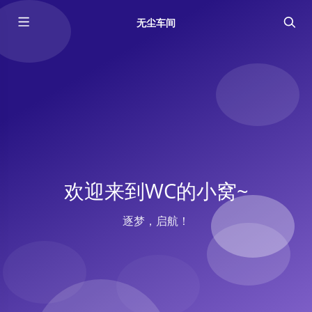
无尘车间
欢迎来到WC的小窝~
逐梦，启航！