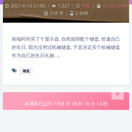
2021-6-12 21:00
|
1,527
|
开箱
|
QingChenW
518 字
|
2 分钟
前端时间买了个显示器, 自然就得配个键盘, 恰逢自己
夜间模式
的生日, 因为没用过机械键盘, 于是决定买个机械键盘
Sans Serif
Serif
作为自己的生日礼物. ...
浅阴影
深阴影
键盘
关闭
日落
暗化
灰度
本博客已运行
1958
天
18
时
18
分
14
秒
辽ICP备2021003363号
辽公网安备 21011302000184号
Powered By
WordPress
. Theme
Argon
By