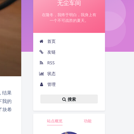
无尘车间
在隆冬，我终于明白，我身上有
一个不可战胜的夏天。
首页
友链
RSS
状态
管理
 结果
搜索
下我的
了块希
站点概览
功能