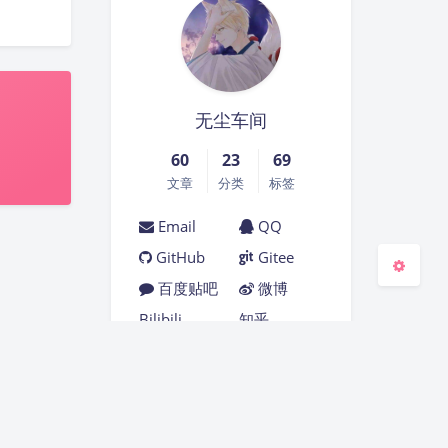
夜间模式
Sans Serif
Serif
无尘车间
浅阴影
深阴影
60
23
69
关闭
日落
暗化
灰度
文章
分类
标签
Email
QQ
GitHub
Gitee
百度贴吧
微博
Bilibili
知乎
Steam
MCBBS
单向历