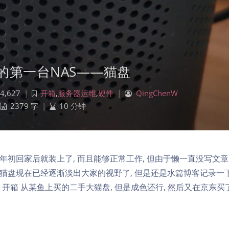
的第一台NAS——猫盘
4,627
|
开箱
,
服务器运维
,
硬件
|
QingChenW
2379 字
|
10 分钟
年初回家后就装上了, 而且能够正常工作, 但由于懒一直没写文章,
虽然猫盘现在已经逐渐淡出大家的视野了, 但是还是水篇博客记录一
 开箱 从某鱼上买的二手大猫盘, 但是成色还行, 然后又在京东买