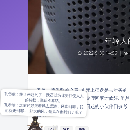
年轻人
2022-9-30 14:56
|
又是一篇迟到的文章, 实际上猫盘是去年买的, 
开学没几天就挂了, 直到暑假回家才修好, 
折腾过程, 方便遇到相同问题的小伙伴们参考~
捷的4T …
NAS
猫盘
群晖