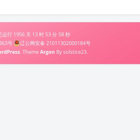
已运行
1956
天
13
时
53
分
59
秒
363号
辽公网安备 21011302000184号
rdPress
. Theme
Argon
By solstice23.