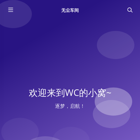
无尘车间
欢迎来到WC的小窝~
逐梦，启航！