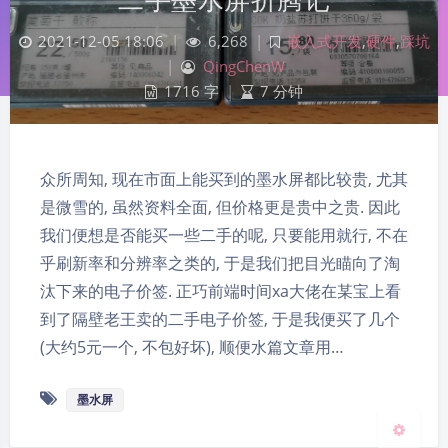
2021-12-05 18:06
|
6,268
|
嵌入式开发
,
硬件
,
踩坑
|
QingChenW
1716 字
|
7 分钟
众所周知, 现在市面上能买到的墨水屏都比较贵, 尤其
是微雪的, 虽然资料全面, 但价格更是贵中之贵. 因此
我们便想是否能买一些二手的呢, 只要能用就行, 不在
夜间模式
乎刷新率和分辨率之类的, 于是我们把目光瞄向了淘
汰下来的电子价签. 正巧前端时间xa大佬在某宝上看
Sans Serif
Serif
到了隔壁老王卖的二手电子价签, 于是我便买了几个
浅阴影
深阴影
(大约5元一个, 不包好坏), 顺便水篇文章用…
关闭
日落
暗化
灰度
墨水屏