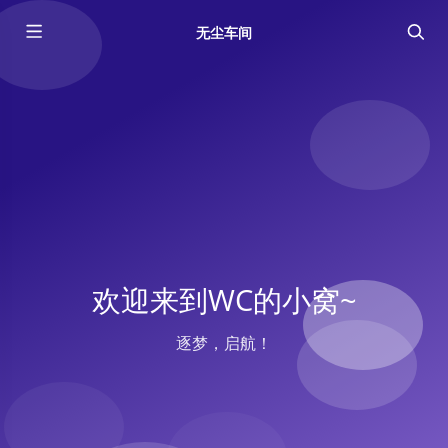
无尘车间
欢迎来到WC的小窝~
逐梦，启航！