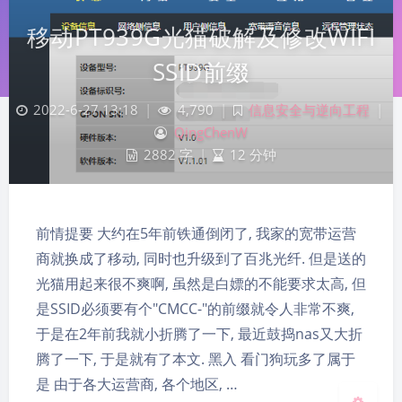
移动PT939G光猫破解及修改WIFI
SSID前缀
2022-6-27 13:18
|
4,790
|
信息安全与逆向工程
|
QingChenW
2882 字
|
12 分钟
前情提要 大约在5年前铁通倒闭了, 我家的宽带运营
夜间模式
商就换成了移动, 同时也升级到了百兆光纤. 但是送的
光猫用起来很不爽啊, 虽然是白嫖的不能要求太高, 但
Sans Serif
Serif
是SSID必须要有个"CMCC-"的前缀就令人非常不爽,
浅阴影
深阴影
于是在2年前我就小折腾了一下, 最近鼓捣nas又大折
腾了一下, 于是就有了本文. 黑入 看门狗玩多了属于
关闭
日落
暗化
灰度
是 由于各大运营商, 各个地区, …