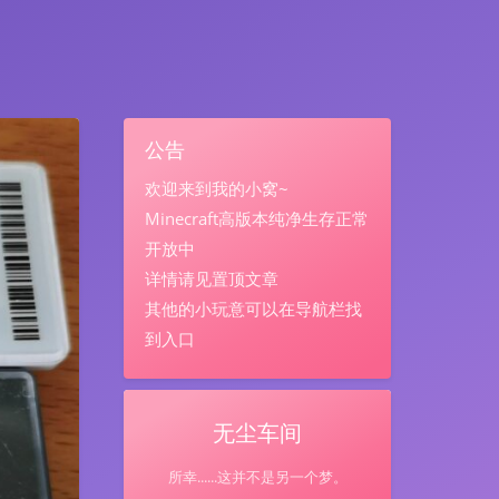
公告
欢迎来到我的小窝~
Minecraft高版本纯净生存正常
开放中
详情请见置顶文章
其他的小玩意可以在导航栏找
到入口
无尘车间
所幸......这并不是另一个梦。