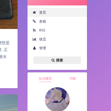
首页
友链
RSS
状态
便想是
管理
. 正
便水
搜索
站点概览
功能