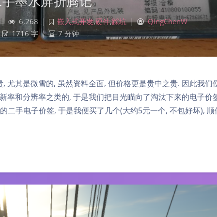
二手墨水屏折腾记
|
6,268
|
嵌入式开发
,
硬件
,
踩坑
|
QingChenW
1716 字
|
7 分钟
 尤其是微雪的, 虽然资料全面, 但价格更是贵中之贵. 因此我们
刷新率和分辨率之类的, 于是我们把目光瞄向了淘汰下来的电子价签
二手电子价签, 于是我便买了几个(大约5元一个, 不包好坏), 顺