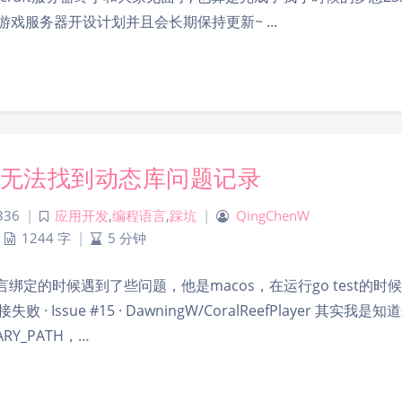
戏服务器开设计划并且会长期保持更新~ ...
时无法找到动态库问题记录
336
|
应用开发
,
编程语言
,
踩坑
|
QingChenW
1244 字
|
5 分钟
go语言绑定的时候遇到了些问题，他是macos，在运行go test的时
 · Issue #15 · DawningW/CoralReefPlayer 其实我是
Y_PATH，…