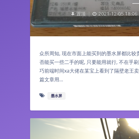
置顶
|
2021-12-05 18:06
众所周知, 现在市面上能买到的墨水屏都比较贵,
否能买一些二手的呢, 只要能用就行, 不在乎
巧前端时间xa大佬在某宝上看到了隔壁老王卖的
篇文章用…
墨水屏