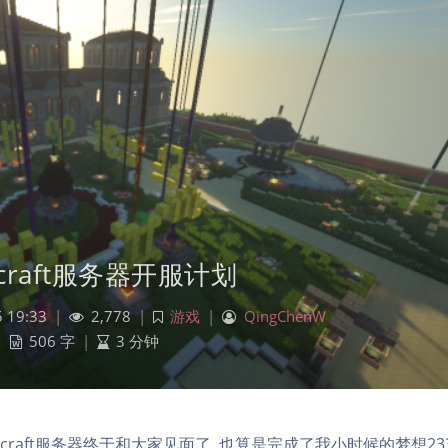
ecraft服务器开服计划
 19:33
|
2,778
|
游戏
|
QingChenW
506 字
|
3 分钟
necraft服务器终于和大家见面了, 也算是完成了我小时候的梦想233