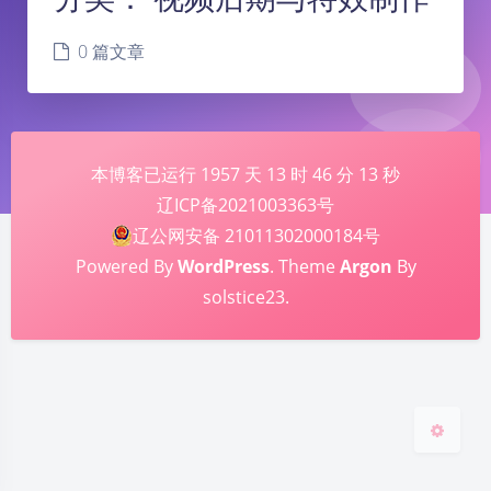
0 篇文章
本博客已运行
1957
天
13
时
46
分
13
秒
辽ICP备2021003363号
夜间模式
辽公网安备 21011302000184号
Powered By
WordPress
. Theme
Argon
By
Sans Serif
Serif
solstice23.
浅阴影
深阴影
关闭
日落
暗化
灰度