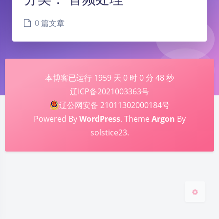
0 篇文章
本博客已运行
1959
天
0
时
0
分
48
秒
辽ICP备2021003363号
夜间模式
辽公网安备 21011302000184号
Powered By
WordPress
. Theme
Argon
By
Sans Serif
Serif
solstice23.
浅阴影
深阴影
关闭
日落
暗化
灰度